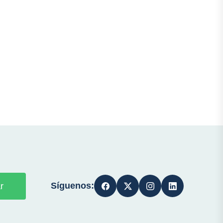
Síguenos:
r