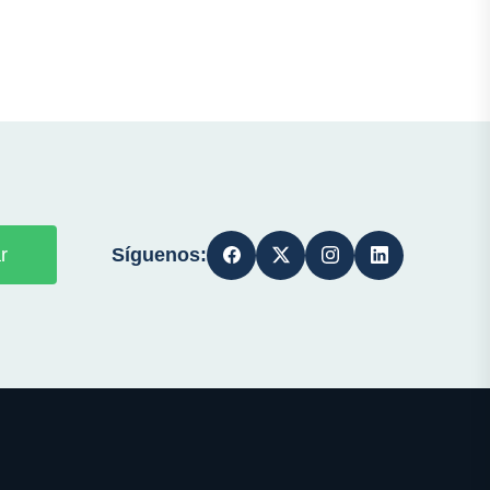
Síguenos:
r